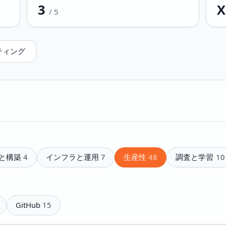
3
X
/
5
ティング
と構築
4
インフラと運用
7
生産性
48
調査と学習
10
GitHub
15