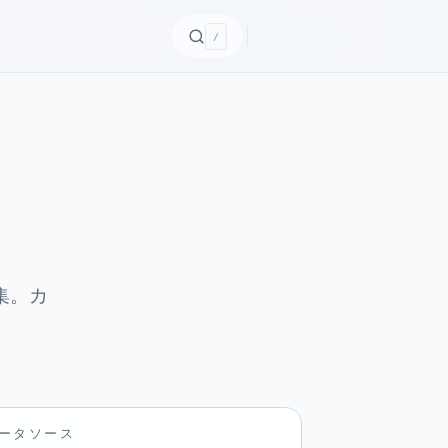
/
オ集。カ
ータソース