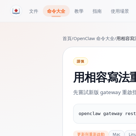
跳轉到內容
文件
命令大全
教學
指南
使用場景
首頁
/
OpenClaw 命令大全
/
用相容寫法
謹慎
用相容寫法重新
先嘗試新版 gateway 
openclaw gateway rest
更新與重新啟動
Mac
Lin