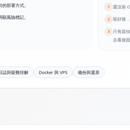
前的部署方式。
還沒裝 
1
明顯風險標記。
裝好後
2
只有當你
3
去看後
日誌與疑難排解
Docker 與 VPS
備份與還原