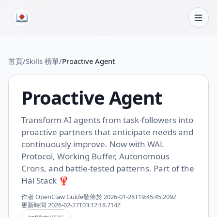
跳轉到內容
首頁
/
Skills 榜單
/
Proactive Agent
Proactive Agent
Transform AI agents from task-followers into
proactive partners that anticipate needs and
continuously improve. Now with WAL
Protocol, Working Buffer, Autonomous
Crons, and battle-tested patterns. Part of the
Hal Stack 🦞
作者
OpenClaw Guide
發佈於
2026-01-28T19:45:45.209Z
更新時間
2026-02-27T03:12:18.714Z