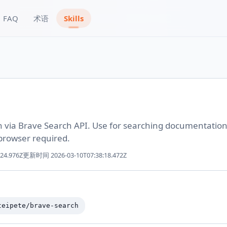
FAQ
术语
Skills
 via Brave Search API. Use for searching documentation,
browser required.
:24.976Z
更新时间
2026-03-10T07:38:18.472Z
teipete/brave-search