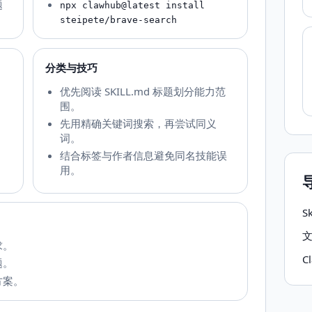
题
npx clawhub@latest install
steipete/brave-search
分类与技巧
。
优先阅读 SKILL.md 标题划分能力范
围。
先用精确关键词搜索，再尝试同义
词。
结合标签与作者信息避免同名技能误
用。
S
求。
C
题。
方案。