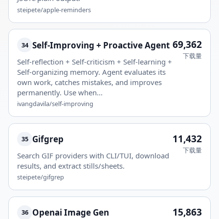
steipete/apple-reminders
69,362
Self-Improving + Proactive Agent
34
下载量
Self-reflection + Self-criticism + Self-learning +
Self-organizing memory. Agent evaluates its
own work, catches mistakes, and improves
permanently. Use when...
ivangdavila/self-improving
11,432
Gifgrep
35
下载量
Search GIF providers with CLI/TUI, download
results, and extract stills/sheets.
steipete/gifgrep
15,863
Openai Image Gen
36