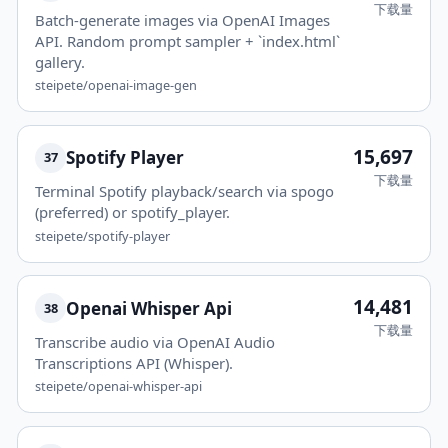
下载量
Batch-generate images via OpenAI Images
API. Random prompt sampler + `index.html`
gallery.
steipete/openai-image-gen
15,697
Spotify Player
37
下载量
Terminal Spotify playback/search via spogo
(preferred) or spotify_player.
steipete/spotify-player
14,481
Openai Whisper Api
38
下载量
Transcribe audio via OpenAI Audio
Transcriptions API (Whisper).
steipete/openai-whisper-api