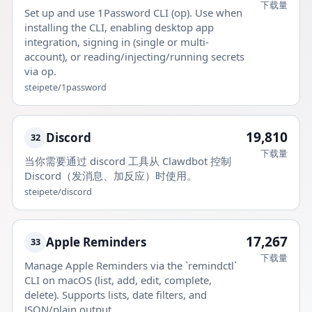
下载量
Set up and use 1Password CLI (op). Use when
installing the CLI, enabling desktop app
integration, signing in (single or multi-
account), or reading/injecting/running secrets
via op.
steipete/1password
19,810
Discord
32
下载量
当你需要通过 discord 工具从 Clawdbot 控制
Discord（发消息、加反应）时使用。
steipete/discord
17,267
Apple Reminders
33
下载量
Manage Apple Reminders via the `remindctl`
CLI on macOS (list, add, edit, complete,
delete). Supports lists, date filters, and
JSON/plain output.