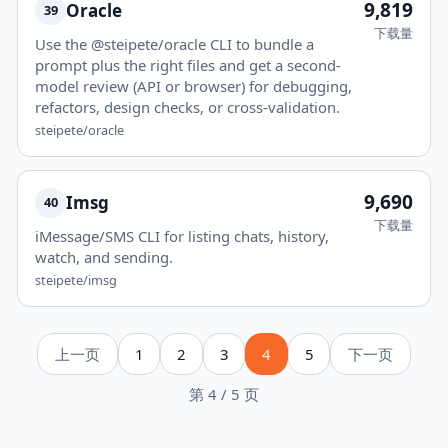
9,819
Oracle
39
下载量
Use the @steipete/oracle CLI to bundle a
prompt plus the right files and get a second-
model review (API or browser) for debugging,
refactors, design checks, or cross-validation.
steipete/oracle
9,690
Imsg
40
下载量
iMessage/SMS CLI for listing chats, history,
watch, and sending.
steipete/imsg
上一页
1
2
3
4
5
下一页
第 4 / 5 页