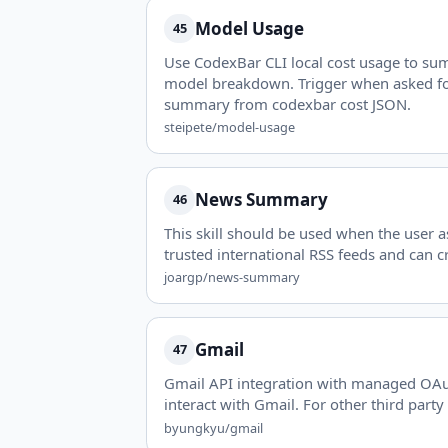
Model Usage
45
Use CodexBar CLI local cost usage to sum
model breakdown. Trigger when asked for
summary from codexbar cost JSON.
steipete/model-usage
News Summary
46
This skill should be used when the user a
trusted international RSS feeds and can 
joargp/news-summary
Gmail
47
Gmail API integration with managed OAuth
interact with Gmail. For other third part
byungkyu/gmail