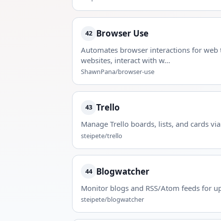
Browser Use
42
Automates browser interactions for web te
websites, interact with w...
ShawnPana/browser-use
Trello
43
Manage Trello boards, lists, and cards via
steipete/trello
Blogwatcher
44
Monitor blogs and RSS/Atom feeds for up
steipete/blogwatcher