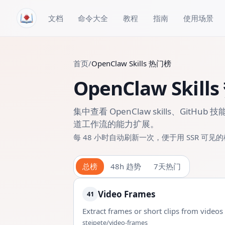
跳转到内容
文档
命令大全
教程
指南
使用场景
首页
/
OpenClaw Skills 热门榜
OpenClaw Skill
集中查看 OpenClaw skills、Gi
道工作流的能力扩展。
每 48 小时自动刷新一次，便于用 SSR 可见的榜单
总榜
48h 趋势
7天热门
Video Frames
41
Extract frames or short clips from videos
steipete/video-frames