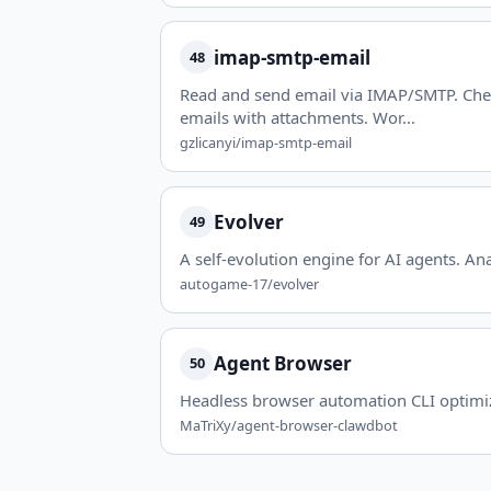
imap-smtp-email
48
Read and send email via IMAP/SMTP. Che
emails with attachments. Wor...
gzlicanyi/imap-smtp-email
Evolver
49
A self-evolution engine for AI agents. A
autogame-17/evolver
Agent Browser
50
Headless browser automation CLI optimize
MaTriXy/agent-browser-clawdbot