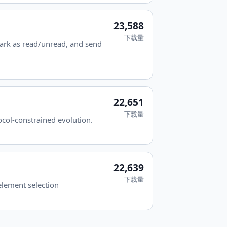
23,588
下载量
ark as read/unread, and send
22,651
下载量
ocol-constrained evolution.
22,639
下载量
element selection