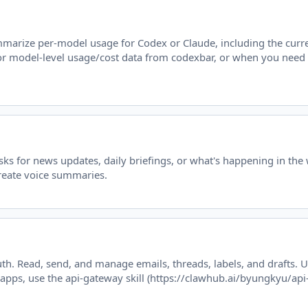
marize per-model usage for Codex or Claude, including the curren
 model-level usage/cost data from codexbar, or when you need 
sks for news updates, daily briefings, or what's happening in th
create voice summaries.
. Read, send, and manage emails, threads, labels, and drafts. Us
y apps, use the api-gateway skill (https://clawhub.ai/byungkyu/api