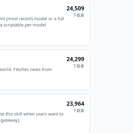
24,509
下载量
t (most recent) model or a full
a scriptable per-model
24,299
下载量
e world. Fetches news from
23,964
下载量
e this skill when users want to
-gateway).