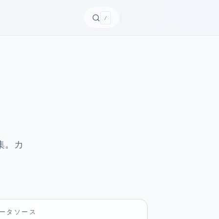
/
オ集。カ
ータソース