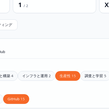
1
X
/
2
ティング
Hub
と構築
4
インフラと運用
2
生産性
15
調査と学習
5
GitHub
15