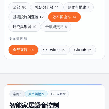
全部
80
社媒與分發
11
創作與構建
7
基礎設施與運維
12
效率與協作
34
研究與學習
10
金融與交易
6
按來源瀏覽
全部來源
34
X / Twitter
19
GitHub
15
案例
1
效率與協作
X / Twitter
智能家居語音控制