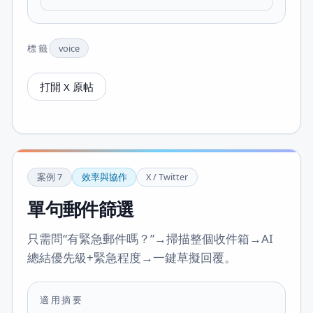
標籤
voice
打開 X 原帖
案例
7
效率與協作
X / Twitter
單句郵件篩選
只需問“有緊急郵件嗎？”→掃描整個收件箱→AI
總結優先級+緊急程度→一鍵草擬回覆。
適用摘要